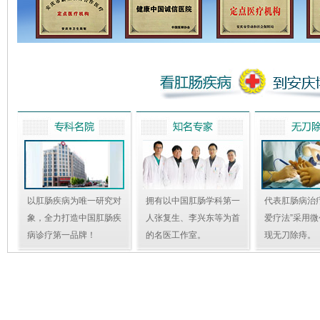
以肛肠疾病为唯一研究对
拥有以中国肛肠学科第一
代表肛肠病治
象，全力打造中国肛肠疾
人张复生、李兴东等为首
爱疗法”采用
病诊疗第一品牌！
的名医工作室。
现无刀除痔。