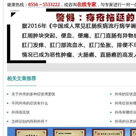
0556－5533222
在线专家
健康热线：
，或咨询
，与专家进行一对一
相关文章推荐
来自重庆48岁的刘女士年轻时患
我非常信赖
上...
[详细]
海...
[详细]
关于外痔的多种症状博爱医
外痔的症状
不同外痔的症状有什么
外痔症状有
外痔疮症状
外痔有哪些分
怎样识别内痔和外痔？
外痔的分类