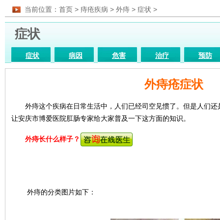
当前位置：
首页
>
痔疮疾病
>
外痔
>
症状
>
症状
症状
病因
危害
治疗
预防
药物
图片
医院
检查
饮食
外痔疮症状
外痔这个疾病在日常生活中，人们已经司空见惯了。但是人们还是
让安庆市博爱医院肛肠专家给大家普及一下这方面的知识。
外痔长什么样子？
外痔的分类图片如下：