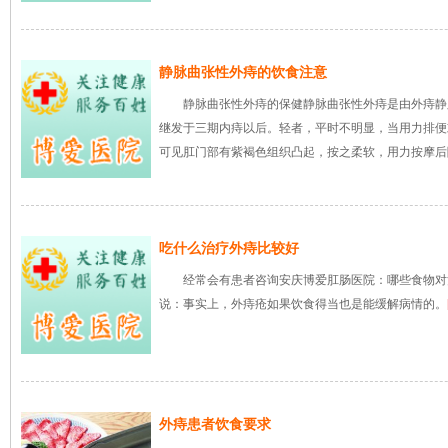
静脉曲张性外痔的饮食注意
静脉曲张性外痔的保健静脉曲张性外痔是由外痔静
继发于三期内痔以后。轻者，平时不明显，当用力排便
可见肛门部有紫褐色组织凸起，按之柔软，用力按摩后
来自重庆48岁的刘女士年轻时患
我非常信赖
上...
[详细]
海...
[详细]
吃什么治疗外痔比较好
经常会有患者咨询安庆博爱肛肠医院：哪些食物对
说：事实上，外痔疮如果饮食得当也是能缓解病情的。
外痔患者饮食要求