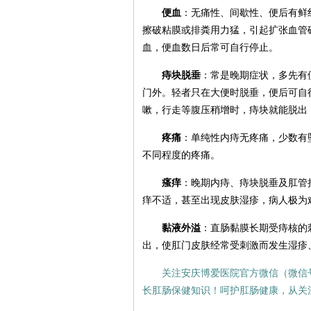
便血
：无痛性、间歇性、便后有鲜
擦破粘膜或排粪用力猛，引起扩张血管
血，便血数日后常可自行停止。
痔块脱垂
：常是晚期症状，多先有
门外。轻者只在大便时脱垂，便后可自
嗽，行走等腹压稍增时，痔块就能脱出
疼痛
：单纯性内痔无疼痛，少数有
不同程度的疼痛。
瘙痒
：晚期内痔、痔块脱垂及肛管
痒不适，甚至出现皮肤湿疹，病人极为
黏液外溢
：直肠黏膜长期受痔核的
出，使肛门皮肤经常受刺激而发生湿疹
关注安庆博爱医院官方微信（微信
长肛肠保健知识！呵护肛肠健康，从关