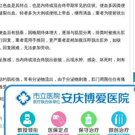
红色血是其特点，也是内痔或混合痔早期常见的症状。便血多因粪便
破裂出血。轻者多为大例或便纸上带血，继而滴血，重者为喷射状出
便血后有脱垂，因晚期痔体增大，逐渐与肌层分离，排粪时被推出肛
行回复，重者需用手推回，更严重者是稍加腹压即脱出肛外，如咳
，回复困难，无法参加劳动。
坠胀感，当内痔或混合痔脱出嵌顿，出现水肿、感染、坏死时，则有
括约肌松弛，常有分泌物流出，由于分泌物刺激，肛门周围往往有瘙
难受。
刺激，产生炎性渗出，使分泌物增多。肛门括约肌松弛时可随时流
、瘙痒。
号：安庆博爱医院）随时随地咨询预约专家，了解医院资讯动态，增
注我们开始！