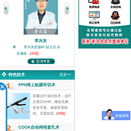
李兴东
李兴东
李兴东肛肠科 副主任 从事
李兴东肛肠科 副主任 从事
肛肠疾...
[详细]
肛肠疾...
[详细]
特色技术
更多>>
PPH痔上粘膜环切术
肛肠治疗顶尖技术，治疗
仅需10分钟，微创无痛、
安全可靠、保留肛垫组
织、无需住院...
[详细]
COOK自动痔疮套扎术