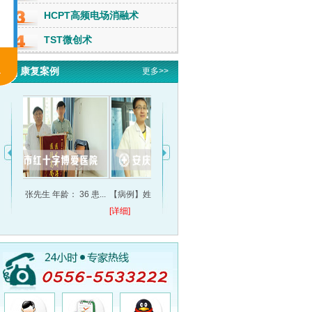
HCPT高频电场消融术
TST微创术
康复案例
更多>>
患...
【病例】姓名：杨女士 性别：女 ...
来自重庆48岁的刘女士年轻时患
我非常
[详细]
上...
[详细]
海...
[详