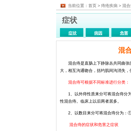
当前位置：
首页
>
痔疮疾病
>
混合
症状
症状
病因
危害
药物
图片
医院
混
混合痔是直肠上下静脉丛共同曲张的
大，相互沟通吻合，括约肌间沟消失，
混合痔可根据不同标准进行分类：
1、以外痔性质来分可将混合痔分为：
性混合痔。临床上以后两者居多。
2、以数目来分可将混合痔分为：①单
混合痔的症状和危害之症状