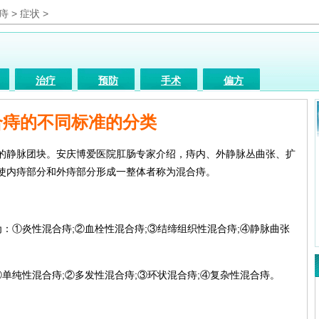
痔
>
症状
>
治疗
预防
手术
偏方
检查
饮食
合痔的不同标准的分类
静脉团块。安庆博爱医院肛肠专家介绍，痔内、外静脉丛曲张、扩
使内痔部分和外痔部分形成一整体者称为混合痔。
①炎性混合痔;②血栓性混合痔;③结缔组织性混合痔;④静脉曲张
纯性混合痔;②多发性混合痔;③环状混合痔;④复杂性混合痔。