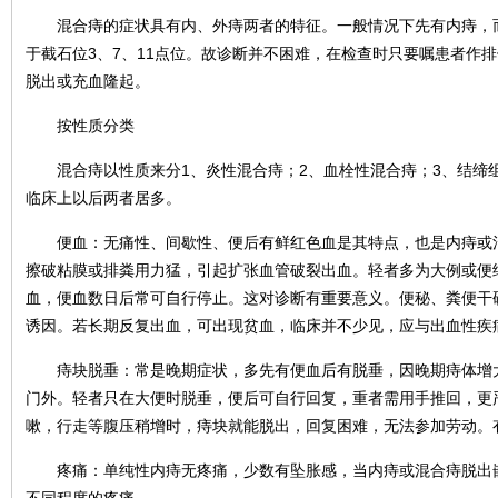
混合痔的症状具有内、外痔两者的特征。一般情况下先有内痔，而
于截石位3、7、11点位。故诊断并不困难，在检查时只要嘱患者作
脱出或充血隆起。
按性质分类
混合痔以性质来分1、炎性混合痔；2、血栓性混合痔；3、结缔组
临床上以后两者居多。
便血：无痛性、间歇性、便后有鲜红色血是其特点，也是内痔或混
擦破粘膜或排粪用力猛，引起扩张血管破裂出血。轻者多为大例或便
血，便血数日后常可自行停止。这对诊断有重要意义。便秘、粪便干
诱因。若长期反复出血，可出现贫血，临床并不少见，应与出血性疾
痔块脱垂：常是晚期症状，多先有便血后有脱垂，因晚期痔体增大
门外。轻者只在大便时脱垂，便后可自行回复，重者需用手推回，更
嗽，行走等腹压稍增时，痔块就能脱出，回复困难，无法参加劳动。
疼痛：单纯性内痔无疼痛，少数有坠胀感，当内痔或混合痔脱出嵌