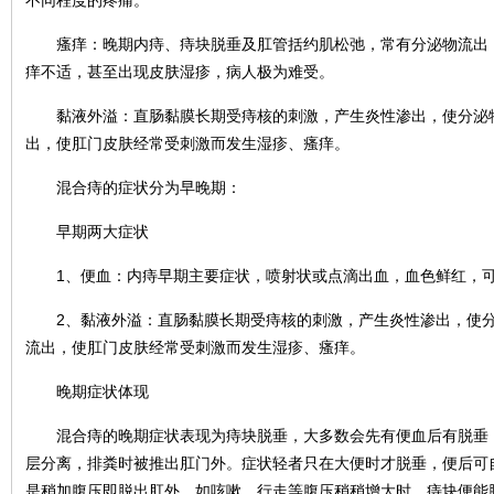
不同程度的疼痛。
瘙痒：晚期内痔、痔块脱垂及肛管括约肌松弛，常有分泌物流出，
痒不适，甚至出现皮肤湿疹，病人极为难受。
黏液外溢：直肠黏膜长期受痔核的刺激，产生炎性渗出，使分泌物
出，使肛门皮肤经常受刺激而发生湿疹、瘙痒。
混合痔的症状分为早晚期：
早期两大症状
1、便血：内痔早期主要症状，喷射状或点滴出血，血色鲜红，可
2、黏液外溢：直肠黏膜长期受痔核的刺激，产生炎性渗出，使分
流出，使肛门皮肤经常受刺激而发生湿疹、瘙痒。
晚期症状体现
混合痔的晚期症状表现为痔块脱垂，大多数会先有便血后有脱垂，
层分离，排粪时被推出肛门外。症状轻者只在大便时才脱垂，便后可
是稍加腹压即脱出肛外，如咳嗽，行走等腹压稍稍增大时，痔块便能