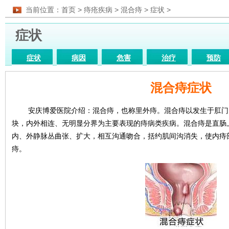
当前位置：
首页
>
痔疮疾病
>
混合痔
>
症状
>
症状
症状
病因
危害
治疗
预防
药物
图片
医院
检查
饮食
混合痔症状
安庆博爱医院介绍：混合痔，也称里外痔。混合痔以发生于肛门
块，内外相连、无明显分界为主要表现的痔病类疾病。混合痔是直肠
内、外静脉丛曲张、扩大，相互沟通吻合，括约肌间沟消失，使内痔
痔。