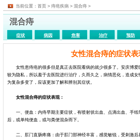
当前位置：
首页
>
痔疮疾病
>
混合痔
>
混合痔
症状
病因
危害
治疗
预防
药物
图片
医院
检查
饮食
女性混合痔的症状表
女性患痔疮的很多但是真正去医院看病的就少很多了。安庆博爱医
较为隐私，所以羞于去医院进行治疗，久而久之，病情恶化，造成女
为复杂多变了，应该更加了解和辨别其症状。
女性混合痔的症状表现：
一、便血：内痔早期主要症状，有喷射状出血、点滴出血、手纸带
后，或单纯便血，或与粪便混杂而下。
二、肛门直肠疼痛：由于肛门部神经丰富，感觉敏锐，受刺激后易