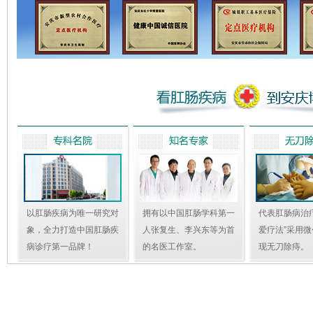
以肛肠疾病为唯一研究对
拥有以中国肛肠学科第一
代表肛肠病治
象，全力打造中国肛肠疾
人张复生、李兴东等为首
爱疗法”采用
病诊疗第一品牌！
的名医工作室。
现无刀除痔。