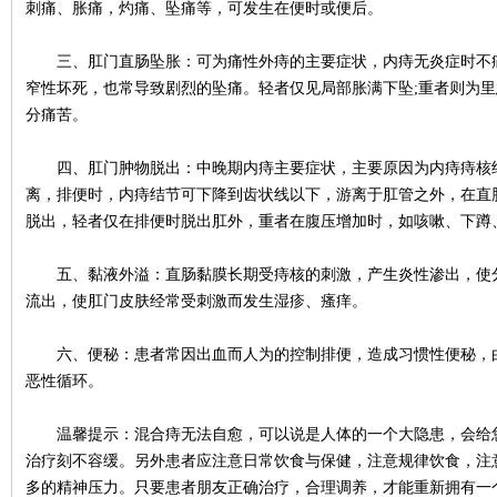
刺痛、胀痛，灼痛、坠痛等，可发生在便时或便后。
三、肛门直肠坠胀：可为痛性外痔的主要症状，内痔无炎症时不痛
窄性坏死，也常导致剧烈的坠痛。轻者仅见局部胀满下坠;重者则为
分痛苦。
四、肛门肿物脱出：中晚期内痔主要症状，主要原因为内痔痔核结
离，排便时，内痔结节可下降到齿状线以下，游离于肛管之外，在直
脱出，轻者仅在排便时脱出肛外，重者在腹压增加时，如咳嗽、下蹲
五、黏液外溢：直肠黏膜长期受痔核的刺激，产生炎性渗出，使分
流出，使肛门皮肤经常受刺激而发生湿疹、瘙痒。
六、便秘：患者常因出血而人为的控制排便，造成习惯性便秘，由
恶性循环。
温馨提示：混合痔无法自愈，可以说是人体的一个大隐患，会给您
治疗刻不容缓。另外患者应注意日常饮食与保健，注意规律饮食，注
多的精神压力。只要患者朋友正确治疗，合理调养，才能重新拥有一