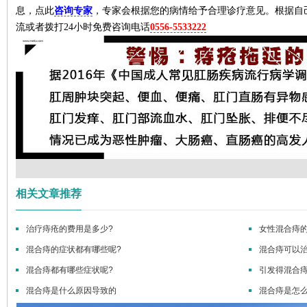
息，点此
咨询专家
，专家会根据您的病情给予合理诊疗意见。根据自
流或者拨打24小时免费咨询电话
0556-5533222
来自重庆48岁的刘女士年轻时患
我非常信赖
相关文章推荐
上...
[详细]
海...
[详细]
治疗痔疮的费用是多少?
女性混合痔的
混合痔的症状都有哪些呢?
混合痔可以治
混合痔都有哪些症状呢?
引发得混合
混合痔是什么原因导致的
混合痔是怎么